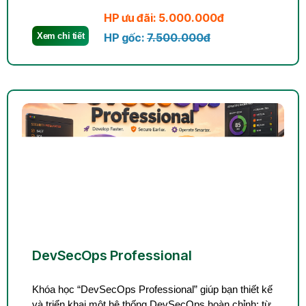
HP ưu đãi: 5.000.000đ
Xem chi tiết
HP gốc:
7.500.000đ
DevSecOps Professional
Khóa học “DevSecOps Professional” giúp bạn thiết kế
và triển khai một hệ thống DevSecOps hoàn chỉnh: từ