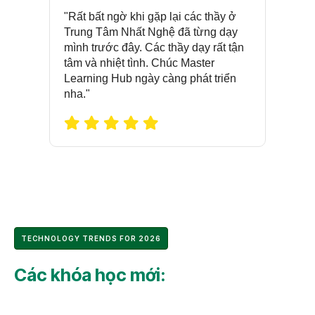
"Rất bất ngờ khi gặp lại các thầy ở
"Em
 tự
Trung Tâm Nhất Nghệ đã từng dạy
trun
mình trước đây. Các thầy dạy rất tận
suốt
à kỹ
tâm và nhiệt tình. Chúc Master
và d
hoá
Learning Hub ngày càng phát triển
từn
Mình
nha."
tập 
của
hiệu
TECHNOLOGY TRENDS FOR 2026
Các khóa học mới: