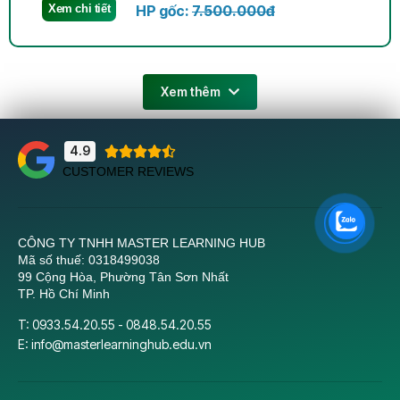
Xem chi tiết
HP gốc:
7.500.000đ
Xem thêm
4.9





CUSTOMER REVIEWS
CÔNG TY TNHH MASTER LEARNING HUB
Mã số thuế: 0318499038
99 Cộng Hòa, Phường Tân Sơn Nhất
TP. Hồ Chí Minh
T: 0933.54.20.55 - 0848.54.20.55
E:
info@masterlearninghub.edu.vn