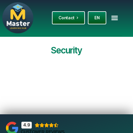
Contact
EN
Security
It seems we can't find what you're looking for.
4.9





CUSTOMER REVIEWS