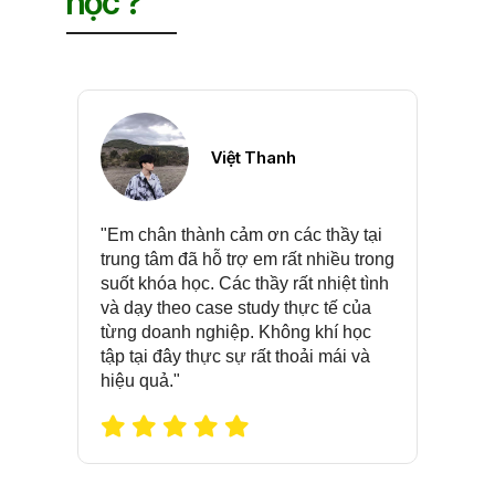
học ?
Việt Thanh
 ở
"Em chân thành cảm ơn các thầy tại
"Các
ạy
trung tâm đã hỗ trợ em rất nhiều trong
tron
tận
suốt khóa học. Các thầy rất nhiệt tình
Các 
và dạy theo case study thực tế của
đượ
ển
từng doanh nghiệp. Không khí học
từn
tập tại đây thực sự rất thoải mái và
Mas
hiệu quả."
càn