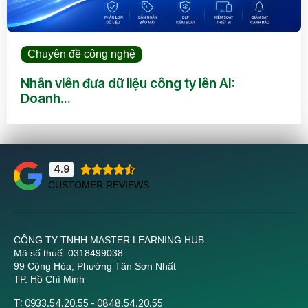
Chuyên đề công nghệ
Nhân viên đưa dữ liệu công ty lên AI:
Doanh...
4.9





CUSTOMER REVIEWS
CÔNG TY TNHH MASTER LEARNING HUB
Mã số thuế: 0318499038
99 Cộng Hòa, Phường Tân Sơn Nhất
TP. Hồ Chí Minh
T: 0933.54.20.55 - 0848.54.20.55