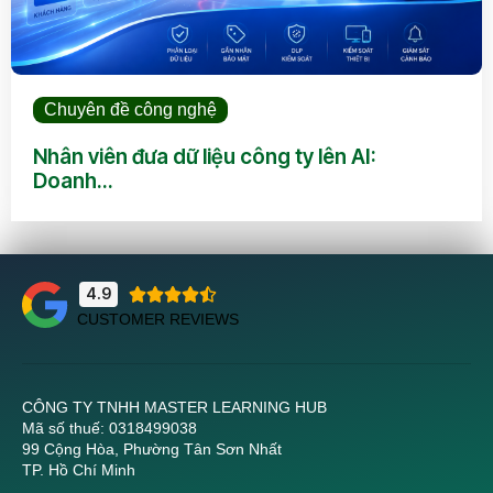
Chuyên đề công nghệ
Nhân viên đưa dữ liệu công ty lên AI:
Doanh...
4.9





CUSTOMER REVIEWS
CÔNG TY TNHH MASTER LEARNING HUB
Mã số thuế: 0318499038
99 Cộng Hòa, Phường Tân Sơn Nhất
TP. Hồ Chí Minh