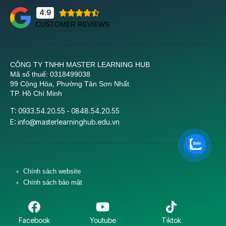
4.9





CUSTOMER REVIEWS
CÔNG TY TNHH MASTER LEARNING HUB
Mã số thuế: 0318499038
99 Cộng Hòa, Phường Tân Sơn Nhất
TP. Hồ Chí Minh
T: 0933.54.20.55 - 0848.54.20.55
E:
info@masterlearninghub.edu.vn
Chính sách website
Chính sách bảo mật
Facebook
Youtube
Tiktok