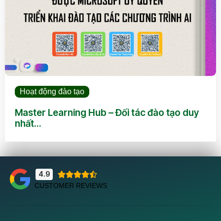
Hoạt động đào tạo
Master Learning Hub – Đối tác đào tạo duy
nhất...
4.9





CUSTOMER REVIEWS